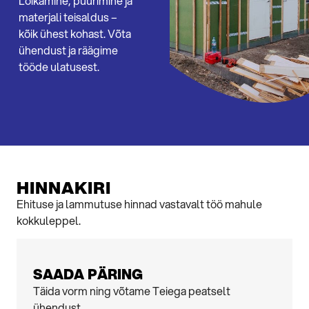
Lõikamine, puurimine ja
materjali teisaldus –
kõik ühest kohast. Võta
ühendust ja räägime
tööde ulatusest.
HINNAKIRI
Ehituse ja lammutuse hinnad vastavalt töö mahule
kokkuleppel.
SAADA PÄRING
Täida vorm ning võtame Teiega peatselt
ühendust.