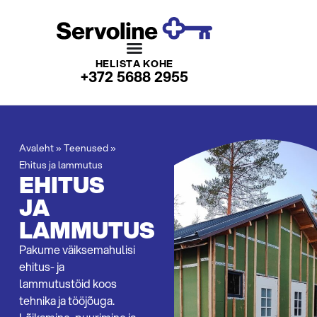
HELISTA KOHE
+372 5688 2955
Avaleht
»
Teenused
»
Ehitus ja lammutus
EHITUS
JA
LAMMUTUS
Pakume väiksemahulisi
ehitus- ja
lammutustöid koos
tehnika ja tööjõuga.