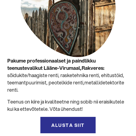
Pakume professionaalset ja paindlikku
teenustevalikut Lääne-Virumaal,Rakveres:
sõidukite/haagiste renti, rasketehnika renti, ehitustöid,
teemantpuurimist, peotelkide renti,metallidetektorite
renti.
Teenus on kiire ja kvaliteetne ning sobib nii eraisikutele
kui ka ettevõtetele. Võta ühendust!
ALUSTA SIIT