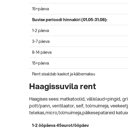
15+päeva
Suvise perioodi hinnakiri (01.05-31.08):
1-2 päeva
3-7 päeva
8-14 päeva
15+päeva
Rent sisaldab kaskot ja käibemaksu
Haagissuvila rent
Haagises sees: matkatoolid, välislaud+pingid, gri
pott/pann, ventilaator, seif, tolmuimeja, veekeetj
telekas,micro,tolmuimeja,päikesepatareid katus
1-2 ööpäeva 45eurot/ööpäev