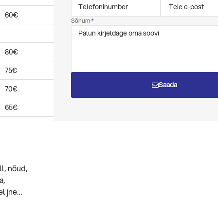
60€
Sõnum
80€
75€
Saada
70€
65€
ll, nõud,
a,
el jne…