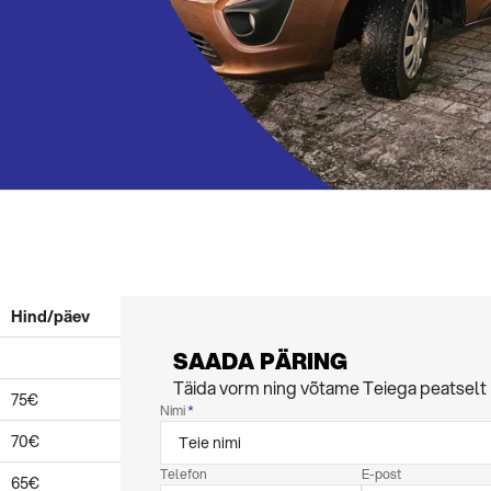
Hind/päev
SAADA PÄRING
Täida vorm ning võtame Teiega peatselt
75€
Nimi
70€
Telefon
E-post
65€