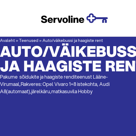
Avaleht
»
Teenused
»
Auto/väikebussi ja haagiste rent
AUTO/VÄIKEBUSS
JA HAAGISTE RE
Pakume sõidukite ja haagiste renditeenust Lääne-
Virumaal,Rakveres: Opel Vivaro 1+8 istekohta, Audi
A8(automaat),järelkäru,matkasuvila Hobby